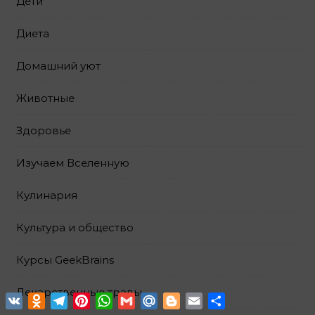
Дети
Диета
Домашний уют
Животные
Здоровье
Изучаем Вселенную
Кулинария
Культура и общество
Курсы GeekBrains
Лекарственные травы
VK
Odnoklassniki
Telegram
Pinterest
WhatsApp
Gmail
Mail.Ru
Blogger
Email
Отправить