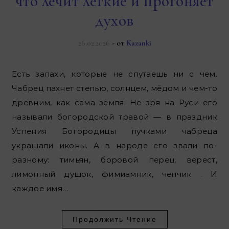
что лечит лёгкие и прогоняет
духов
26.02.2026
- от
Kazanki
Есть запахи, которые не спутаешь ни с чем.
Чабрец пахнет степью, солнцем, мёдом и чем-то
древним, как сама земля. Не зря на Руси его
называли богородской травой — в праздник
Успения Богородицы пучками чабреца
украшали иконы. А в народе его звали по-
разному: тимьян, боровой перец, верест,
лимонный душок, фимиамник, чепчик . И
каждое имя…
Продолжить Чтение