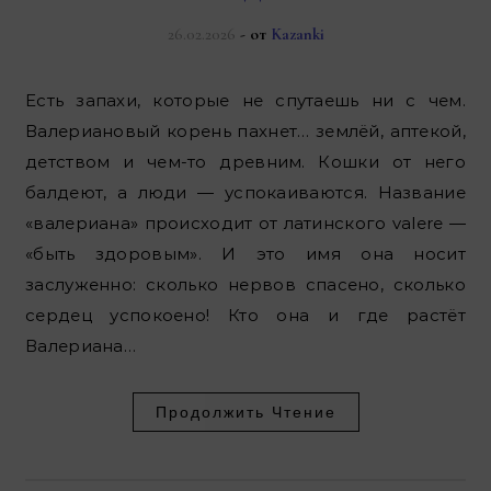
26.02.2026
- от
Kazanki
Есть запахи, которые не спутаешь ни с чем.
Валериановый корень пахнет… землёй, аптекой,
детством и чем-то древним. Кошки от него
балдеют, а люди — успокаиваются. Название
«валериана» происходит от латинского valere —
«быть здоровым». И это имя она носит
заслуженно: сколько нервов спасено, сколько
сердец успокоено! Кто она и где растёт
Валериана…
Продолжить Чтение