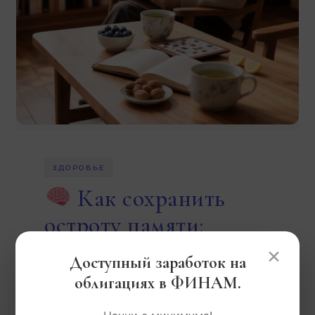
ЗДОРОВЬЕ
Как сохранить
остроту памяти:
тренировки и диета
×
Доступный заработок на
облигациях в ФИНАМ.
- от
13.05.2026
Kazanki