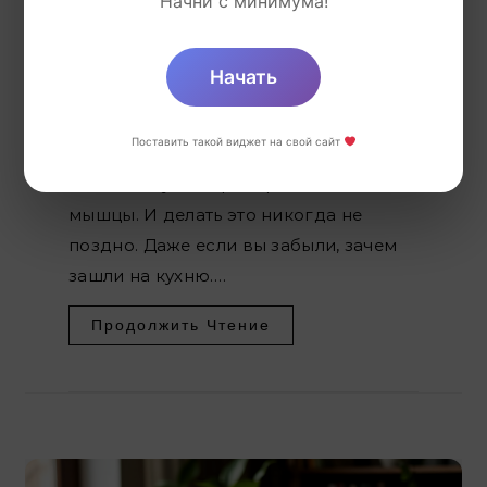
Начни с минимума!
Глава 1. Память — мышца, которую
нужно качать «Голова — предмет
тёмный, и исследованию не
Начать
подлежит», — шутил один
литературный герой. Но сегодня
Поставить такой виджет на свой сайт
наука с этим не согласна: память
можно и нужно тренировать, как
мышцы. И делать это никогда не
поздно. Даже если вы забыли, зачем
зашли на кухню.…
Продолжить Чтение