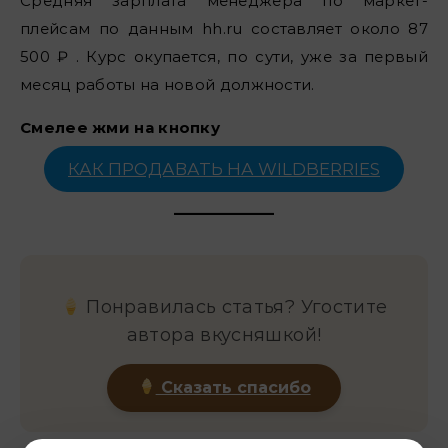
Средняя зарплата менеджера по маркет-
плейсам по данным hh.ru составляет около 87
500 ₽ . Курс окупается, по сути, уже за первый
месяц работы на новой должности.
Смелее жми на кнопку
КАК ПРОДАВАТЬ НА WILDBERRIES
Понравилась статья? Угостите
автора вкусняшкой!
Сказать спасибо