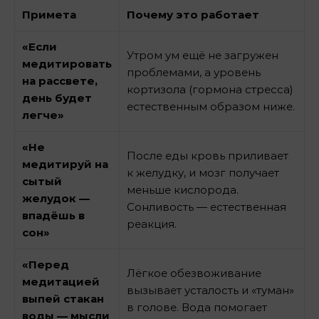
Примета
Почему это работает
«Если
Утром ум ещё не загружен
медитировать
проблемами, а уровень
на рассвете,
кортизола (гормона стресса)
день будет
естественным образом ниже.
легче»
«Не
После еды кровь приливает
медитируй на
к желудку, и мозг получает
сытый
меньше кислорода.
желудок —
Сонливость — естественная
впадёшь в
реакция.
сон»
«Перед
Лёгкое обезвоживание
медитацией
вызывает усталость и «туман»
выпей стакан
в голове. Вода помогает
воды — мысли