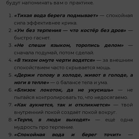
будут напоминать вам о практике.
«Тихая вода берега подмывает»
— спокойная
сила эффективнее крика.
«Ум без терпения — что костёр без дров»
—
быстро гаснет.
«Не спеши языком, торопись делом»
—
сначала подумай, потом сделай.
«В тихом омуте черти водятся»
— за внешним
спокойствием часто скрывается мощь.
«Держи голову в холоде, живот в голоде, а
ноги в тепле»
— о балансе тела и ума.
«Близок локоток, да не укусишь»
— не
пытайся контролировать то, что недосягаемо.
«Как аукнется, так и откликнется»
— твой
внутренний покой создаёт покой вокруг.
«Терпя, в люди выходят»
— ещё одна
мудрость про терпение.
«Спокойная вода и берег точит»
—