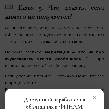
Глава 5. Что делать, если
ничего не получается?
«Я ничего не чувствую», «У меня чешется нос»,
«Меня раздражает муха», «У меня в голове каша»
— это самые частые жалобы новичков.
Поймите главное:
медитация — это не про
«чувствовать что-то особенное»
. Это про
возвращение домой к себе настоящему.
Если у вас чешется нос — отлично! Почешите его
и продолжайте.
Если вас отвлекает муха — замечательно!
×
Послушайте её жужжание, а потом вернитесь к
Доступный заработок на
дыханию.
облигациях в ФИНАМ.