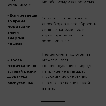
метаболизму и ясности ума.
очистятся»
«Если зеваешь
Зевота — это не скука, а
во время
способ организма сбросить
медитации —
лишнее напряжение и
значит,
«проветрить» мозг. Это
энергия
хороший знак.
пошла»
Резкая смена положения
«После
может вызвать
медитации не
головокружение и вернуть
вставай резко
напряжение в мышцы.
— счастье
Выходите из медитации
распугаешь»
плавно, как после тёплой
ванны.