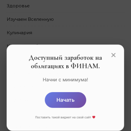
Здоровье
Изучаем Вселенную
Кулинария
Культура и общество
×
Доступный заработок на
Курсы GeekBrains
облигациях в ФИНАМ.
Лекарственные травы
Начни с минимума!
Обучающие курсы
Начать
Обучение
Овощи
Поставить такой виджет на свой сайт
Полезные советы