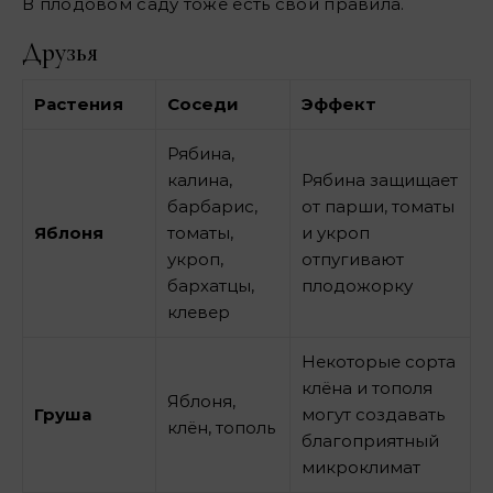
В плодовом саду тоже есть свои правила.
Друзья
Растения
Соседи
Эффект
Рябина,
калина,
Рябина защищает
барбарис,
от парши, томаты
Яблоня
томаты,
и укроп
укроп,
отпугивают
бархатцы,
плодожорку
клевер
Некоторые сорта
клёна и тополя
Яблоня,
Груша
могут создавать
клён, тополь
благоприятный
микроклимат