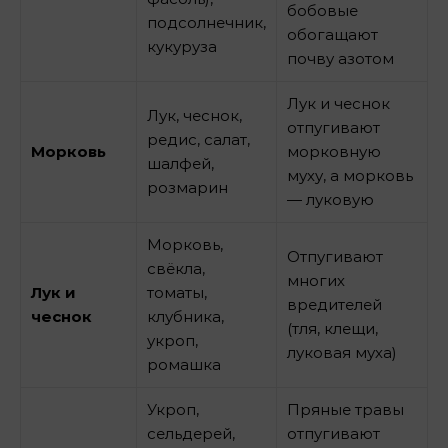
бобовые
подсолнечник,
обогащают
кукуруза
почву азотом
Лук и чеснок
Лук, чеснок,
отпугивают
редис, салат,
Морковь
морковную
шалфей,
муху, а морковь
розмарин
— луковую
Морковь,
Отпугивают
свёкла,
многих
Лук и
томаты,
вредителей
чеснок
клубника,
(тля, клещи,
укроп,
луковая муха)
ромашка
Укроп,
Пряные травы
сельдерей,
отпугивают