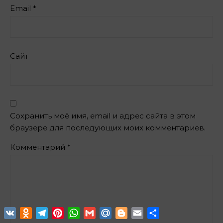
Email
*
Сайт
Сохранить моё имя, email и адрес сайта в этом
браузере для последующих моих комментариев.
Комментарий
*
VK
Odnoklassniki
Telegram
Pinterest
WhatsApp
Gmail
Mail.Ru
Blogger
Email
Отправить