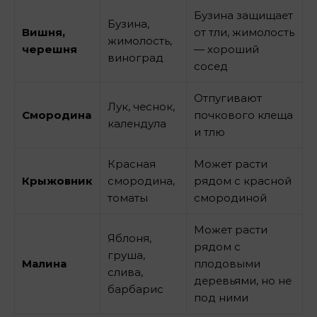
Бузина защищает
Бузина,
Вишня,
от тли, жимолость
жимолость,
черешня
— хороший
виноград
сосед
Отпугивают
Лук, чеснок,
Смородина
почкового клеща
календула
и тлю
Красная
Может расти
Крыжовник
смородина,
рядом с красной
томаты
смородиной
Может расти
Яблоня,
рядом с
груша,
Малина
плодовыми
слива,
деревьями, но не
барбарис
под ними