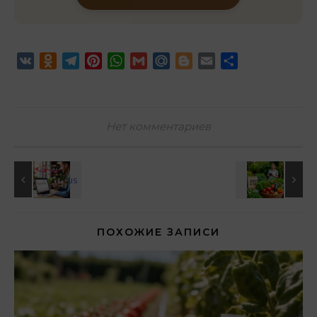
VK
Odnoklassniki
Telegram
Pinterest
WhatsApp
Gmail
Mail.Ru
Blogger
Email
Отправить
Нет комментариев
ПОХОЖИЕ ЗАПИСИ