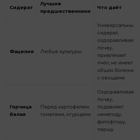
Лучшие
Сидерат
Что даёт
предшественники
Универсальный
сидерат,
оздоравливает
почву,
Фацелия
Любые культуры
привлекает
пчёл, не имеет
общих болезней
с овощами
Оздоравливает
почву,
Горчица
Перед картофелем,
подавляет
белая
томатами, огурцами
нематоду,
фитофтору,
паршу