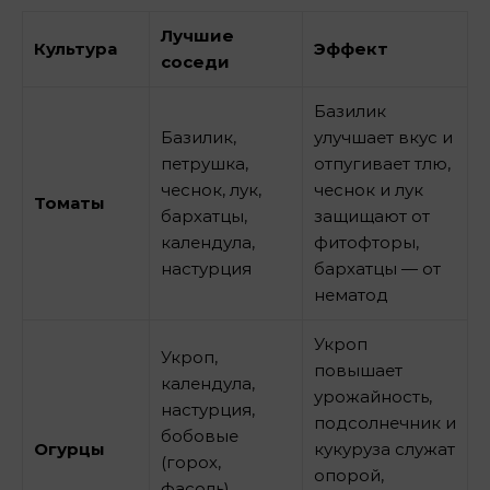
Лучшие
Культура
Эффект
соседи
Базилик
Базилик,
улучшает вкус и
петрушка,
отпугивает тлю,
чеснок, лук,
чеснок и лук
Томаты
бархатцы,
защищают от
календула,
фитофторы,
настурция
бархатцы — от
нематод
Укроп
Укроп,
повышает
календула,
урожайность,
настурция,
подсолнечник и
бобовые
Огурцы
кукуруза служат
(горох,
опорой,
фасоль),