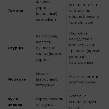
Фенхель,
угнетает томаты,
укроп
Томаты
картофель —
(взрослый),
общие болезни
картофель
(фитофтора)
Не любят
Картофель,
соседства с
шалфей,
ароматными
Огурцы
душистые
травами (кроме
травы (кроме
укропа) и
укропа)
картофелем
Укроп
Могут угнетать
Морковь
(взрослый),
рост моркови
петрушка
Бобовые
Лук и
Горох, фасоль,
угнетают лук и
чеснок
петрушка
чеснок