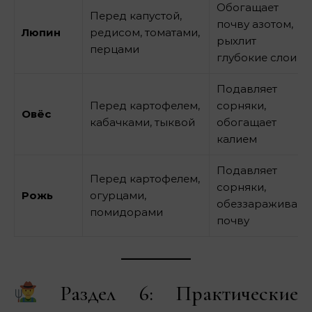
Обогащает
Перед капустой,
почву азотом,
Люпин
редисом, томатами,
рыхлит
перцами
глубокие слои
Подавляет
Перед картофелем,
сорняки,
Овёс
кабачками, тыквой
обогащает
калием
Подавляет
Перед картофелем,
сорняки,
Рожь
огурцами,
обеззараживает
помидорами
почву
Раздел 6: Практические