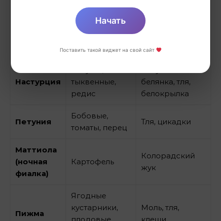
Томаты,
жук, нематоды,
Календула
картофель,
тля,
Начать
(ноготки)
капуста,
возбудители
клубника
грибковых
заболеваний
Поставить такой виджет на свой сайт
Капуста,
Капустная
Настурция
тыквенные,
белянка, тля,
редис
белокрылка
Бобовые,
Петуния
Тля, цикадки
томаты, перец
Маттиола
Колорадский
(ночная
Картофель
жук
фиалка)
Ягодные
кустарники,
Моль, тля,
Пижма
плодовые
клещи