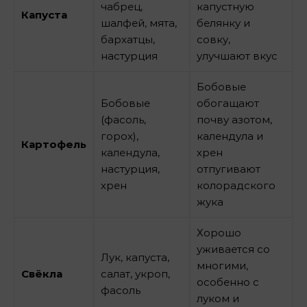
чабрец,
капустную
Капуста
шалфей, мята,
белянку и
бархатцы,
совку,
настурция
улучшают вкус
Бобовые
Бобовые
обогащают
(фасоль,
почву азотом,
горох),
календула и
Картофель
календула,
хрен
настурция,
отпугивают
хрен
колорадского
жука
Хорошо
уживается со
Лук, капуста,
многими,
Свёкла
салат, укроп,
особенно с
фасоль
луком и