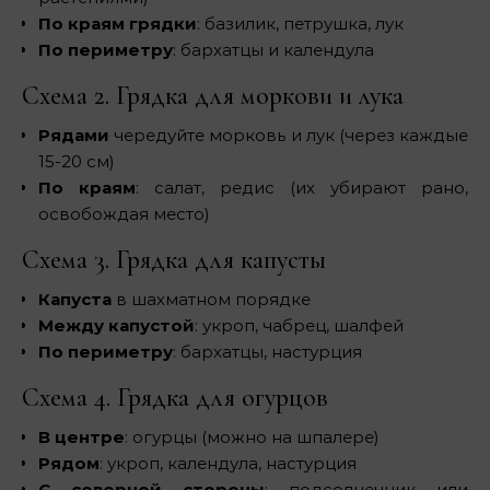
По краям грядки
: базилик, петрушка, лук
По периметру
: бархатцы и календула
Схема 2. Грядка для моркови и лука
Рядами
чередуйте морковь и лук (через каждые
15-20 см)
По краям
: салат, редис (их убирают рано,
освобождая место)
Схема 3. Грядка для капусты
Капуста
в шахматном порядке
Между капустой
: укроп, чабрец, шалфей
По периметру
: бархатцы, настурция
Схема 4. Грядка для огурцов
В центре
: огурцы (можно на шпалере)
Рядом
: укроп, календула, настурция
С северной стороны
: подсолнечник или