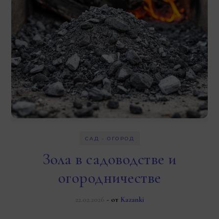
САД - ОГОРОД
Зола в садоводстве и
огородничестве
22.02.2026
- от
Kazanki