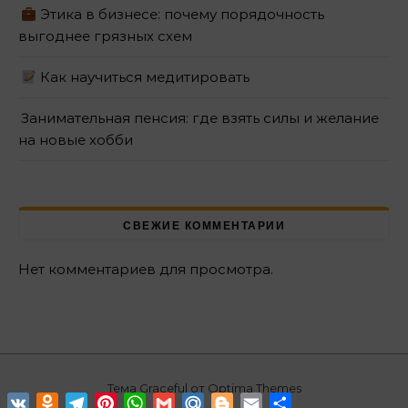
Этика в бизнесе: почему порядочность
выгоднее грязных схем
Как научиться медитировать
Занимательная пенсия: где взять силы и желание
на новые хобби
СВЕЖИЕ КОММЕНТАРИИ
Нет комментариев для просмотра.
Тема Graceful от
Optima Themes
VK
Odnoklassniki
Telegram
Pinterest
WhatsApp
Gmail
Mail.Ru
Blogger
Email
Отправить