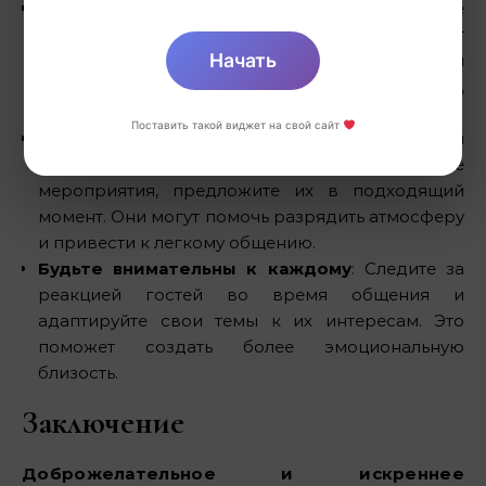
Включите их в разговор
: Если в вашей группе
много людей, удостоверьтесь, что все участвуют
Начать
в разговоре. Спрашивайте мнения гостей и
предлагайте обсуждать интересные темы,
которые могут вызвать дискуссию.
Поставить такой виджет на свой сайт
Используйте игры и активности
: Если ваш
вечер включает в себя игры или активные
мероприятия, предложите их в подходящий
момент. Они могут помочь разрядить атмосферу
и привести к легкому общению.
Будьте внимательны к каждому
: Следите за
реакцией гостей во время общения и
адаптируйте свои темы к их интересам. Это
поможет создать более эмоциональную
близость.
Заключение
Доброжелательное и искреннее