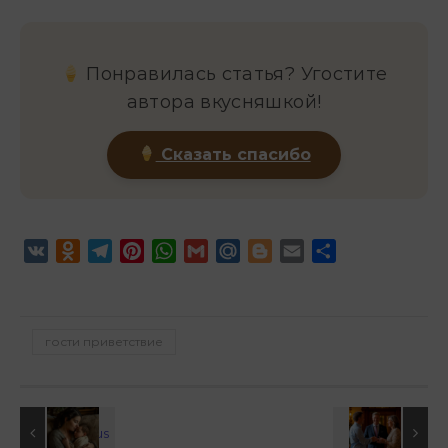
Понравилась статья? Угостите
автора вкусняшкой!
Сказать спасибо
VK
Odnoklassniki
Telegram
Pinterest
WhatsApp
Gmail
Mail.Ru
Blogger
Email
Отправить
гости приветствие