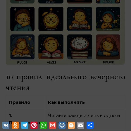
10 правил идеального вечернего
чтения
Правило
Как выполнять
1.
Читайте каждый день в одно и
Постоянство
то же время
VK
Odnoklassniki
Telegram
Pinterest
WhatsApp
Gmail
Mail.Ru
Blogger
Email
Отправить