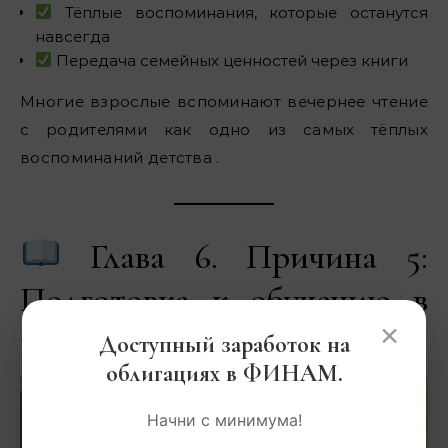
Тёплые воспоминания, которые останутся
навсегда
Передача семейных ценностей через книги
Многие взрослые вспоминают вечернее чтение
с родителями как одно из самых тёплых
воспоминаний детства .
Глава 6. Причина 5:
Подготовка к обучению в
×
школе
Доступный заработок на
облигациях в ФИНАМ.
Начни с минимума!