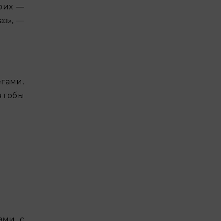
оих —
аз», —
гами.
чтобы
ами с