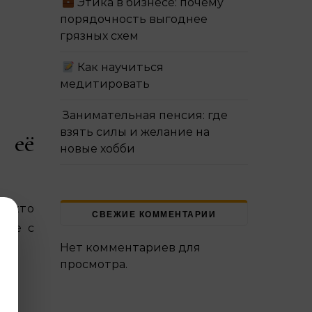
Этика в бизнесе: почему
порядочность выгоднее
грязных схем
Как научиться
медитировать
Занимательная пенсия: где
взять силы и желание на
 её
новые хобби
, кто
СВЕЖИЕ КОММЕНТАРИИ
ные с
Нет комментариев для
просмотра.