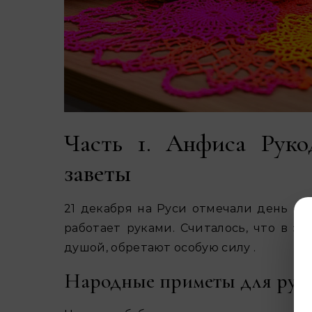
Часть 1. Анфиса Руко
заветы
21 декабря на Руси отмечали день «
А
работает руками. Считалось, что в эт
душой, обретают особую силу .
Народные приметы для рук