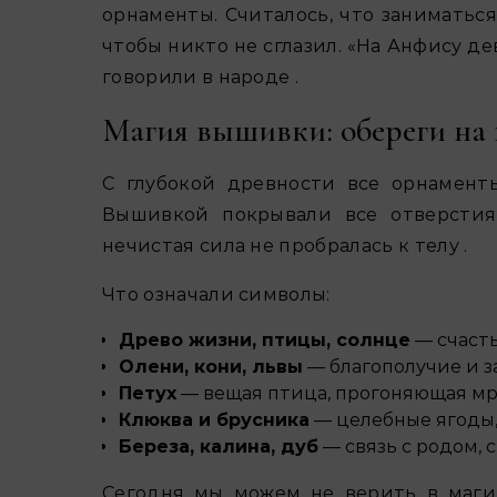
орнаменты. Считалось, что заниматьс
чтобы никто не сглазил. «На Анфису де
говорили в народе .
Магия вышивки: обереги на
С глубокой древности все орнамент
Вышивкой покрывали все отверстия 
нечистая сила не пробралась к телу .
Что означали символы:
Древо жизни, птицы, солнце
— счаст
Олени, кони, львы
— благополучие и 
Петух
— вещая птица, прогоняющая мр
Клюква и брусника
— целебные ягоды,
Береза, калина, дуб
— связь с родом, 
Сегодня мы можем не верить в магию