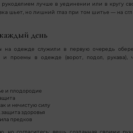
я рукоделием лучше в уединении или в кругу св
вка шьет, но лишний глаз при том шитье — на сгл
 каждый день
ы на одежде служили в первую очередь обере
и проемы в одежде (ворот, подол, рукава), 
ье и плодородие
защита
ак и нечистую силу
 защита здоровья
сила предков
, но согласитесь: вещь, созданная своими рук