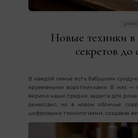
ДОМА
Новые техники в 
секретов до
В каждой семье есть бабушкин сундучок с вязаными салфетками, вышитыми рушниками или
кружевными воротничками. В них — не
верили наши предки, защита для дома
ренессанс, но в новом обличье: со
цифровыми технологиями, создавая вещи