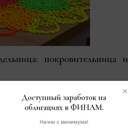
дельница: покровительница и
нфисы Рукодельницы
» — покровительницы всех
×
от день всякая работа спорится, а вещи, создан
Доступный заработок на
облигациях в ФИНАМ.
одельниц
Начни с минимума!