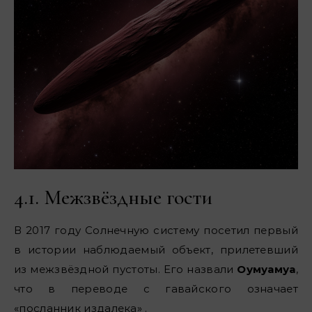
4.1. Межзвёздные гости
В 2017 году Солнечную систему посетил первый
в истории наблюдаемый объект, прилетевший
из межзвёздной пустоты. Его назвали
Оумуамуа
,
что в переводе с гавайского означает
«посланник издалека» .