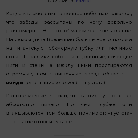
17.03.2026
- от
Kazanki
Когда мы смотрим на ночное небо, нам кажется,
что звёзды рассыпаны по нему довольно
равномерно. Но это обманчивое впечатление.
На самом деле Вселенная больше всего похожа
на гигантскую трёхмерную губку или пчелиные
соты . Галактики собраны в длинные, сияющие
нити и стены, а между ними простираются
огромные, почти лишённые звёзд области —
войды
(от английского void — пустота) .
Раньше учёные верили, что в этих пустотах нет
абсолютно ничего. Но чем глубже они
вглядываются, тем больше понимают: «пустота»
— понятие относительное.