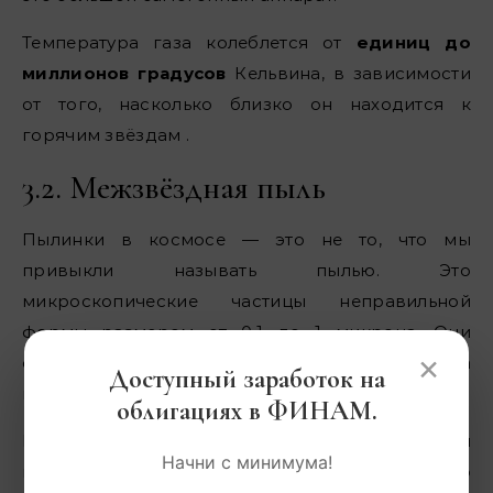
Температура газа колеблется от
единиц до
миллионов градусов
Кельвина, в зависимости
от того, насколько близко он находится к
горячим звёздам .
3.2. Межзвёздная пыль
Пылинки в космосе — это не то, что мы
привыкли называть пылью. Это
микроскопические частицы неправильной
формы размером от 0,1 до 1 микрона. Они
×
состоят из силикатов или графита, а иногда
Доступный заработок на
покрыты корочками замёрзших газов .
облигациях в ФИНАМ.
Пыль распределена неравномерно, образуя
Начни с минимума!
плотные облака, которые могут полностью