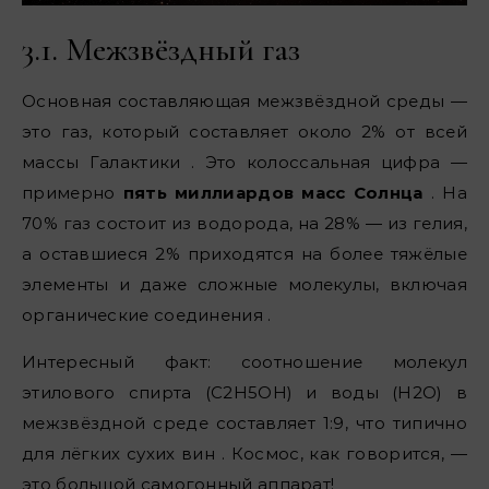
3.1. Межзвёздный газ
Основная составляющая межзвёздной среды —
это газ, который составляет около 2% от всей
массы Галактики . Это колоссальная цифра —
примерно
пять миллиардов масс Солнца
. На
70% газ состоит из водорода, на 28% — из гелия,
а оставшиеся 2% приходятся на более тяжёлые
элементы и даже сложные молекулы, включая
органические соединения .
Интересный факт: соотношение молекул
этилового спирта (C2H5OH) и воды (H2O) в
межзвёздной среде составляет 1:9, что типично
для лёгких сухих вин . Космос, как говорится, —
это большой самогонный аппарат!