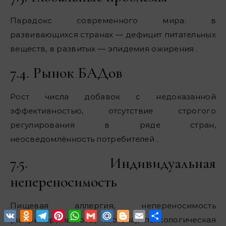
Парадокс современного мира: в
развивающихся странах — дефицит питательных
веществ, в развитых — эпидемия ожирения .
7.4. Рынок БАДов
Рост числа добавок с недоказанной
эффективностью, отсутствие строгого
регулирования в ряде стран,
неосведомлённость потребителей .
7.5. Индивидуальная
непереносимость
Пищевая аллергия, непереносимость
VK
Odnoklassniki
Telegram
Pinterest
WhatsApp
Gmail
Mail.Ru
Blogger
Email
Отправить
(например, лактозы, глютена), психологическая