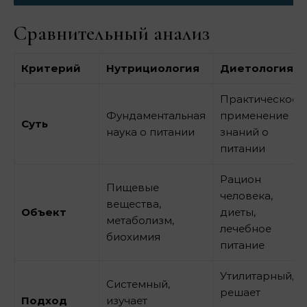
Сравнительный анализ
Критерий
Нутрициология
Диетология
Практическое
Фундаментальная
применение
Суть
наука о питании
знаний о
питании
Рацион
Пищевые
человека,
вещества,
Объект
диеты,
метаболизм,
лечебное
биохимия
питание
Утилитарный,
Системный,
решает
Подход
изучает