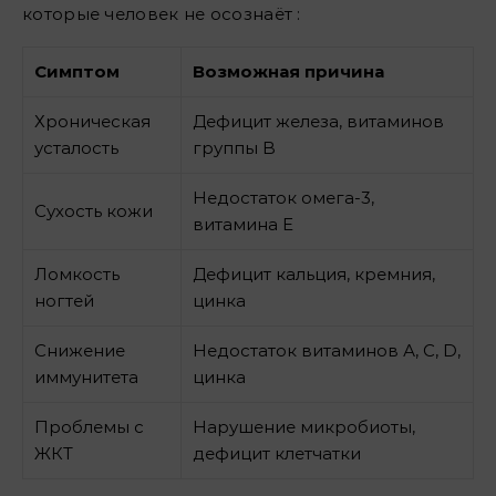
которые человек не осознаёт :
Симптом
Возможная причина
Хроническая
Дефицит железа, витаминов
усталость
группы B
Недостаток омега-3,
Сухость кожи
витамина Е
Ломкость
Дефицит кальция, кремния,
ногтей
цинка
Снижение
Недостаток витаминов А, С, D,
иммунитета
цинка
Проблемы с
Нарушение микробиоты,
ЖКТ
дефицит клетчатки