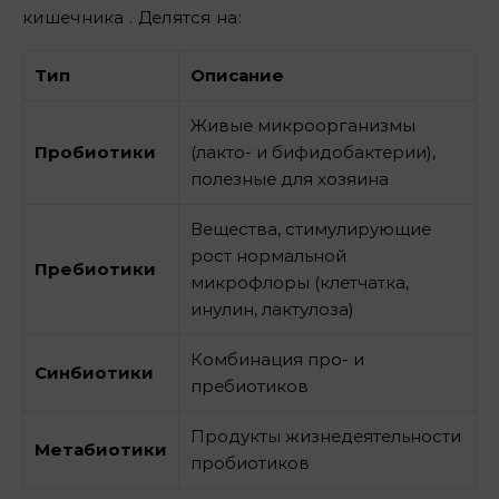
кишечника . Делятся на:
Тип
Описание
Живые микроорганизмы
Пробиотики
(лакто- и бифидобактерии),
полезные для хозяина
Вещества, стимулирующие
рост нормальной
Пребиотики
микрофлоры (клетчатка,
инулин, лактулоза)
Комбинация про- и
Синбиотики
пребиотиков
Продукты жизнедеятельности
Метабиотики
пробиотиков