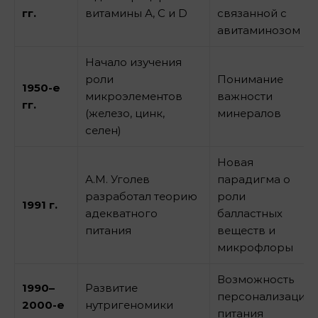
гг.
витамины А, С и D
связанной с
авитаминозом
Начало изучения
роли
Понимание
1950-е
микроэлементов
важности
гг.
(железо, цинк,
минералов
селен)
Новая
А.М. Уголев
парадигма о
разработал теорию
роли
1991 г.
адекватного
балластных
питания
веществ и
микрофлоры
Возможность
1990–
Развитие
персонализации
2000-е
нутригеномики
питания